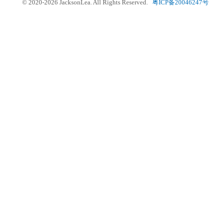
© 2020-2026 JacksonLea. All Rights Reserved.
粤ICP备20046247号