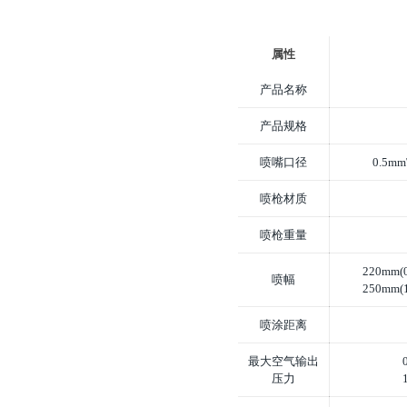
属性
产品名称
产品规格
喷嘴口径
0.5mm
喷枪材质
喷枪重量
220mm(0
喷幅
250mm(1
喷涂距离
最大空气输出
压力