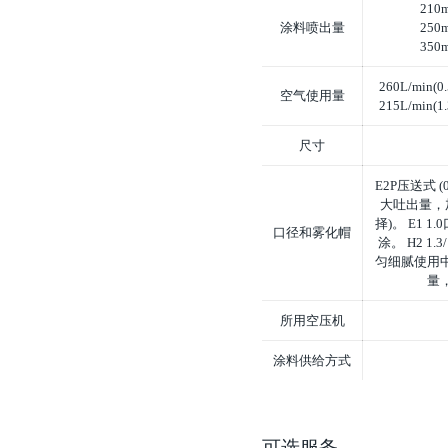
210m
涂料喷出量
250m
350m
260L/min(0
空气使用量
215L/min(1
尺寸
E2P压送式 (
大吐出量，加强
择)。 E1 
口径和雾化帽
涂。 H2 1.
匀细腻使用中小
量
所用空压机
涂料供给方式
可选服务