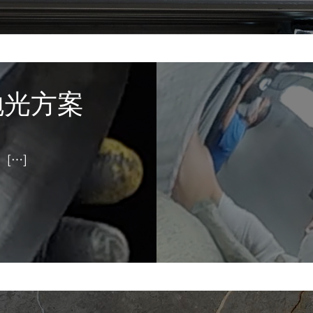
抛光方案
，
[…]