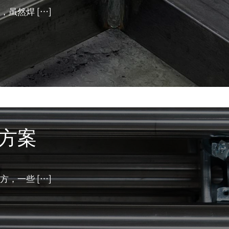
，虽然焊
[…]
光方案
方，一些
[…]