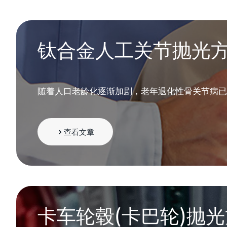
钛合金人工关节抛光
随着人口老龄化逐渐加剧，老年退化性骨关节病已
查看文章
卡车轮毂(卡巴轮)抛