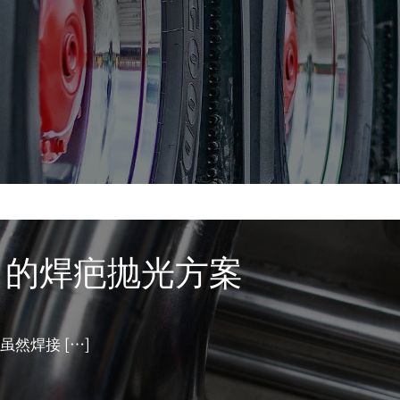
」的焊疤抛光方案
虽然焊接
[…]