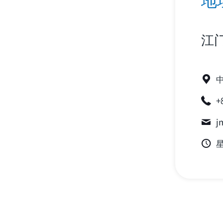
江
+
j
星