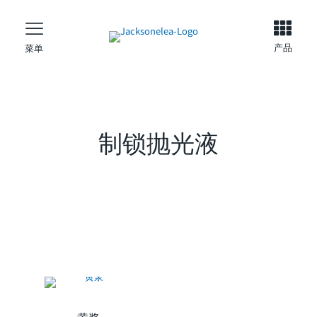
产品
菜单
制锁抛光液