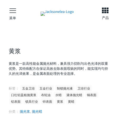
产品
菜单
黄浆
黄浆是一款高性能金属抛光材料，兼具强力切削与出色光泽的双重
优势。其特殊配方在保证高效去除表面瑕疵的同时，能实现均匀持
久的光泽效果，是金属表面处理的专业选择。
标签：
五金卫浴
五金行业
制锁抛光液
卫浴行业
口红铝盖粗抛黄浆
布轮油
水蜡
液体抛光蜡
铜表面
铝表面
锁具行业
锌表面
黄浆
黄蜡
分类：
抛光浆
,
抛光蜡