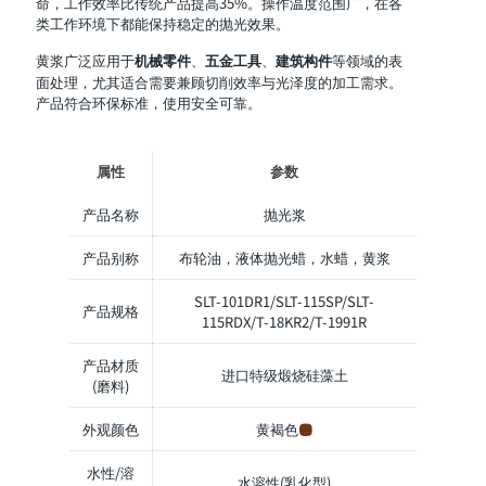
命，工作效率比传统产品提高35%。操作温度范围广，在各
类工作环境下都能保持稳定的抛光效果。
黄浆广泛应用于
、
、
等领域的表
机械零件
五金工具
建筑构件
面处理，尤其适合需要兼顾切削效率与光泽度的加工需求。
产品符合环保标准，使用安全可靠。
属性
参数
产品名称
抛光浆
产品别称
布轮油，液体抛光蜡，水蜡，黄浆
SLT-101DR1/SLT-115SP/SLT-
产品规格
115RDX/T-18KR2/T-1991R
产品材质
进口特级煅烧硅藻土
(磨料)
外观颜色
黄褐色
水性/溶
水溶性(乳化型)