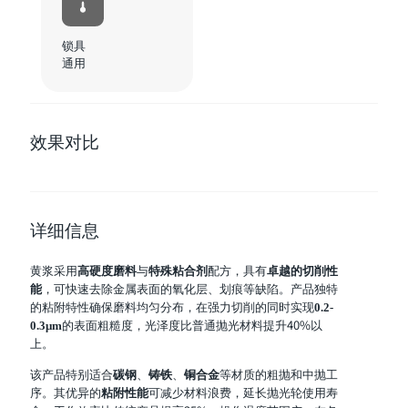
锁具
通用
效果对比
详细信息
黄浆采用
与
配方，具有
高硬度磨料
特殊粘合剂
卓越的切削性
，可快速去除金属表面的氧化层、划痕等缺陷。产品独特
能
的粘附特性确保磨料均匀分布，在强力切削的同时实现
0.2-
的表面粗糙度，光泽度比普通抛光材料提升40%以
0.3μm
上。
该产品特别适合
、
、
等材质的粗抛和中抛工
碳钢
铸铁
铜合金
序。其优异的
可减少材料浪费，延长抛光轮使用寿
粘附性能