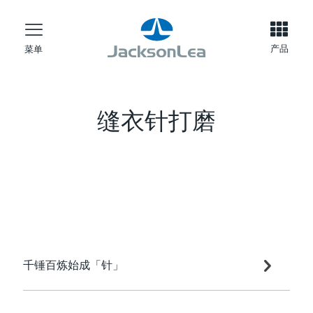
产品
菜单
缝衣针打磨
千锤百炼始成「针」