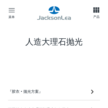
产品
菜单
人造大理石抛光
『胶衣•抛光方案』