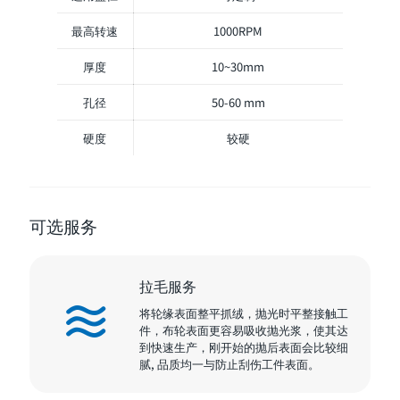
最高转速
1000RPM
厚度
10~30mm
孔径
50-60 mm
硬度
较硬
可选服务
拉毛服务
将轮缘表面整平抓绒，抛光时平整接触工
件，布轮表面更容易吸收抛光浆，使其达
到快速生产，刚开始的抛后表面会比较细
腻, 品质均一与防止刮伤工件表面。