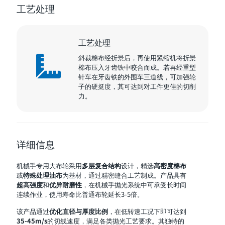
工艺处理
工艺处理
斜裁棉布经折景后，再使用紧缩机将折景
棉布压入牙齿铁中咬合而成。若再经重型
针车在牙齿铁的外围车三道线，可加强轮
子的硬挺度，其可达到对工件更佳的切削
力。
详细信息
机械手专用大布轮采用
多层复合结构
设计，精选
高密度棉布
或
特殊处理油布
为基材，通过精密缝合工艺制成。产品具有
超高强度
和
优异耐磨性
，在机械手抛光系统中可承受长时间
连续作业，使用寿命比普通布轮延长3-5倍。
该产品通过
优化直径与厚度比例
，在低转速工况下即可达到
35-45m/s
的切线速度，满足各类抛光工艺要求。其独特的