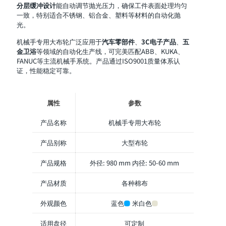
分层缓冲设计
能自动调节抛光压力，确保工件表面处理均匀
一致，特别适合不锈钢、铝合金、塑料等材料的自动化抛
光。
机械手专用大布轮广泛应用于
汽车零部件
、
3C电子产品
、
五
金卫浴
等领域的自动化生产线，可完美匹配ABB、KUKA、
FANUC等主流机械手系统。产品通过ISO9001质量体系认
证，性能稳定可靠。
属性
参数
产品名称
机械手专用大布轮
产品别称
大型布轮
产品规格
外径: 980 mm 内径: 50-60 mm
产品材质
各种棉布
外观颜色
蓝色
米白色
适用盘径
可定制