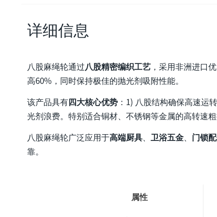
详细信息
八股麻绳轮通过
八股精密编织工艺
，采用非洲进口优
高60%，同时保持极佳的抛光剂吸附性能。
该产品具有
四大核心优势
：1) 八股结构确保高速运
光剂浪费。特别适合铜材、不锈钢等金属的高转速粗抛
八股麻绳轮广泛应用于
高端厨具
、
卫浴五金
、
门锁配
靠。
属性