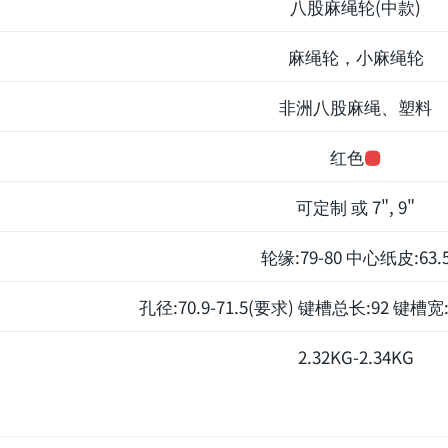
八股麻绳轮(中款)
麻绳轮，小麻绳轮
非洲八股麻绳、塑料
红色
可定制 或 7", 9"
轮缘:79-80 中心纸皮:63.
孔径:70.9-71.5(要求) 键槽总长:92 键槽宽:
2.32KG-2.34KG