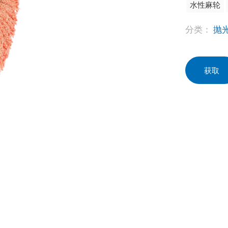
水性麻轮
分类：
抛
获取