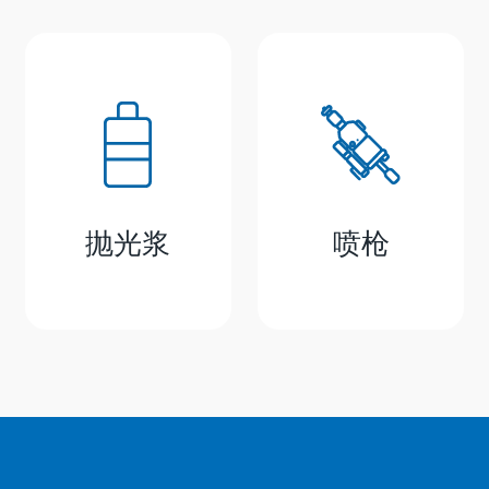
抛光浆
喷枪