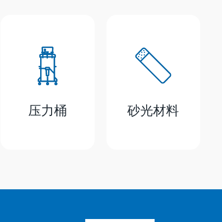
压力桶
砂光材料