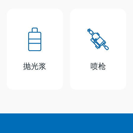
抛光浆
喷枪