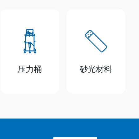
压力桶
砂光材料