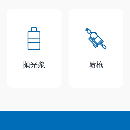
抛光浆
喷枪