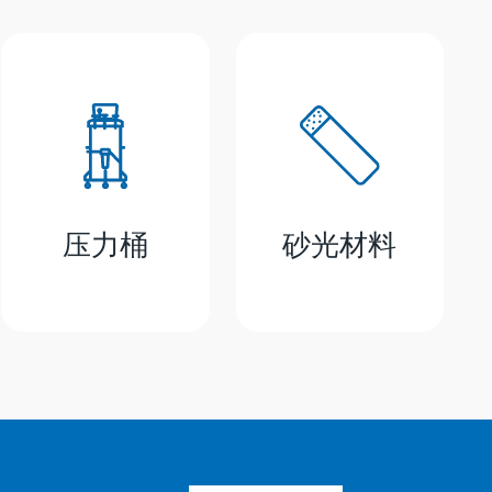
压力桶
砂光材料