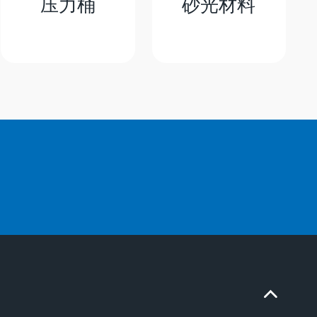
压力桶
砂光材料