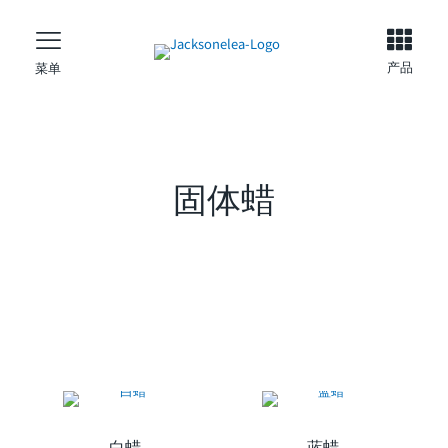
产品
菜单
固体蜡
白蜡
蓝蜡