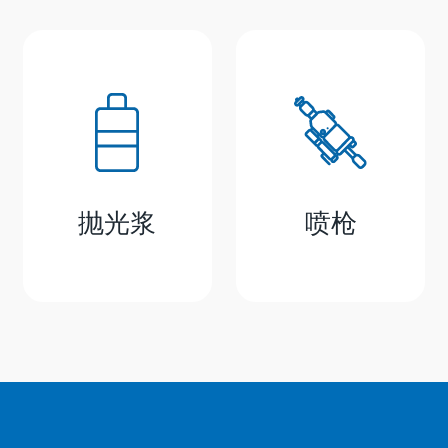
抛光浆
喷枪