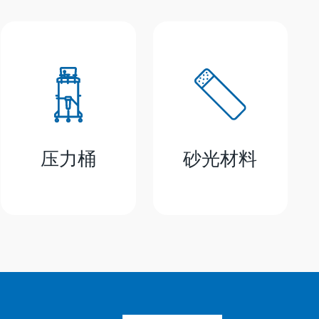
压力桶
砂光材料