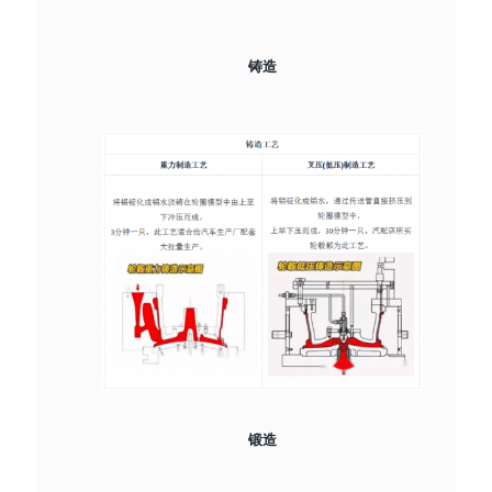
铸造
锻造