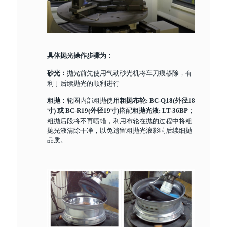
具体抛光操作步骤为：
抛光前先使用气动砂光机将车刀痕移除，有
砂光：
利于后续抛光的顺利进行
轮圈内部粗抛使用
粗抛：
粗抛布轮: BC-Q18(外径18
搭配
；
寸) 或 BC-R19(外径19寸)
粗抛光液: LT-36BP
粗抛后段将不再喷蜡，利用布轮在抛的过程中将粗
抛光液清除干净，以免遗留粗抛光液影响后续细抛
品质。