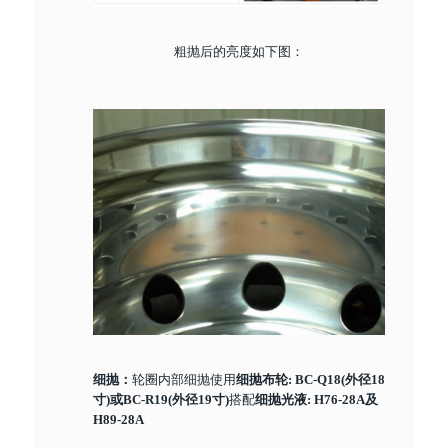
粗抛后的亮度如下图：
轮圈内部细抛使用
细抛：
细抛布轮: BC-Q18(外径18
搭配
寸)或BC-R19(外径19寸)
细抛光液: H76-28A及
H89-28A