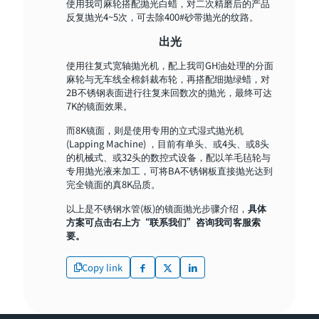
使用我司麻轮搭配抛光白蜡，对二次精磨后的产品
反复抛光4~5次，可去除400#砂带抛光的纹路。
出光
使用往复式宽轴抛光机，配上我司GH油处理的分面
麻轮与无车线全棉斜裁布轮，再搭配细抛绿蜡，对
2B不锈钢表面进行往复来回数次的抛光，最终可达
7K的镜面效果。
而8K镜面，则是使用专用的立式湿式抛光机
(Lapping Machine) ，目前有单头、或4头、或8头
的机械式、或32头的数控式设备，配以羊毛毡轮与
专用抛光液来加工，可将BA不锈钢板直接抛光达到
完全镜面的真8K品质。
以上是不锈钢水管(板)的镜面抛光步骤介绍，
具体
方案可点击右上方“联系我们”咨询我司客服索
要。
Copy link