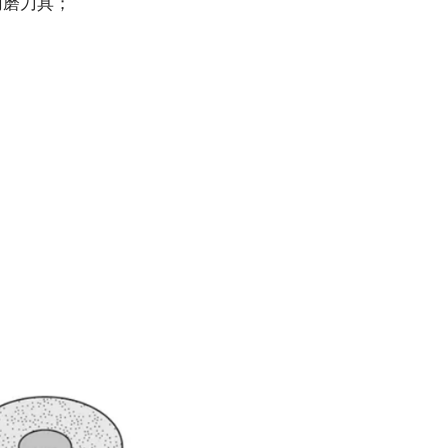
和刃磨刀具；