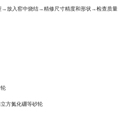
型→放入窑中烧结→精修尺寸精度和形状→检查质量
砂轮
和立方氮化硼等砂轮