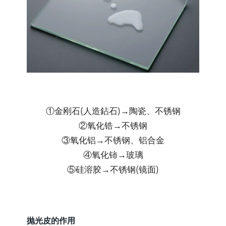
①金刚石(人造鉆石)→陶瓷、不锈钢
②氧化锆→不锈钢
③氧化铝→不锈钢、铝合金
④氧化铈→玻璃
⑤硅溶胶→不锈钢(镜面)
抛光皮的作用