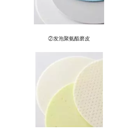
②发泡聚氨酯磨皮