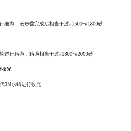
细抛，该步骤完成后相当于过#1500~#1800砂
进行精抛，精抛相当于过#1800~#2000砂
行收光
替代3M水蜡进行收光